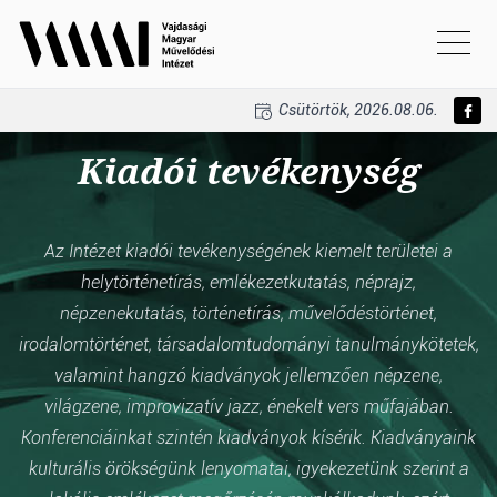
Csütörtök, 2026.08.06.
Kiadói tevékenység
Az Intézet kiadói tevékenységének kiemelt területei a
helytörténetírás, emlékezetkutatás, néprajz,
népzenekutatás, történetírás, művelődéstörténet,
irodalomtörténet, társadalomtudományi tanulmánykötetek,
valamint hangzó kiadványok jellemzően népzene,
világzene, improvizatív jazz, énekelt vers műfajában.
Konferenciáinkat szintén kiadványok kísérik. Kiadványaink
kulturális örökségünk lenyomatai, igyekezetünk szerint a