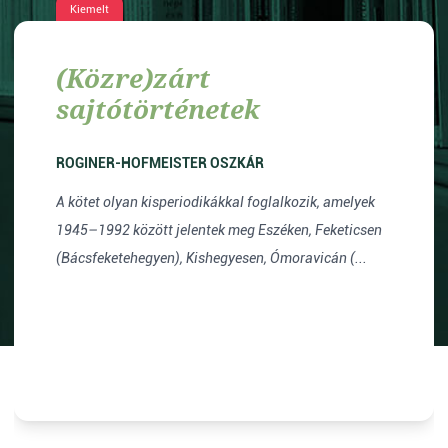
Kiemelt
(Közre)zárt
sajtótörténetek
ROGINER-HOFMEISTER OSZKÁR
A kötet olyan kisperiodikákkal foglalkozik, amelyek
1945–1992 között jelentek meg Eszéken, Feketicsen
(Bácsfeketehegyen), Kishegyesen, Ómoravicán (...