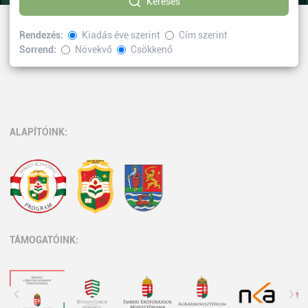
Keresés
Rendezés:
Kiadás éve szerint
Cím szerint
Sorrend:
Növekvő
Csökkenő
Kiválasztott címke:
irodalomtudomány
Vissza
ALAPÍTÓINK:
TÁMOGATÓINK: