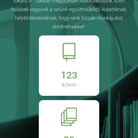
lokális emlékezet megőrzésén munkálkodunk, ezért
hálásak vagyunk a velünk együttműködő kutatóknak,
helytörténetíróknak, hogy ránk bízzák munkájukat,
eredményeiket.
123
KÖNYV