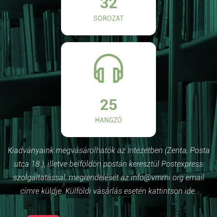
32
SOROZAT
25
HANGZÓ
Kiadványaink megvásárolhatók az Intézetben (Zenta, Posta
utca 18.), illetve belföldön postán keresztül Postexpress
szolgáltatással, megrendelését az info@vmmi.org email
címre küldje. Külföldi vásárlás esetén kattintson ide.