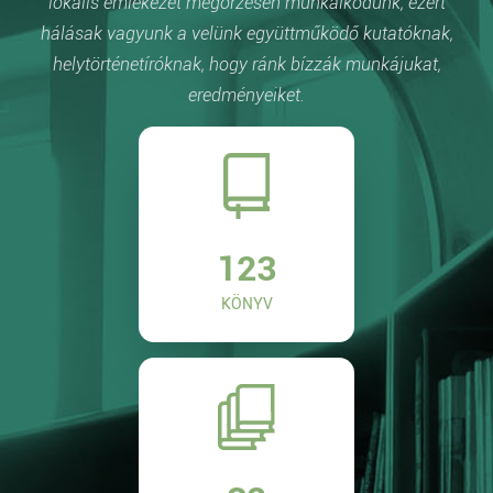
lokális emlékezet megőrzésén munkálkodunk, ezért
hálásak vagyunk a velünk együttműködő kutatóknak,
helytörténetíróknak, hogy ránk bízzák munkájukat,
eredményeiket.
123
KÖNYV