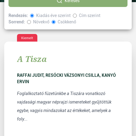
Keresés
Rendezés:
Kiadás éve szerint
Cím szerint
Sorrend:
Növekvő
Csökkenő
Kiválasztott címke:
értéktár
Vissza
Kiemelt
A Tisza
RAFFAI JUDIT, RESÓCKI VÁZSONYI CSILLA, KANYÓ
ERVIN
Foglalkoztató füzetünkbe a Tiszára vonatkozó
vajdasági magyar néprajzi ismereteket gyűjtöttük
egybe, vagyis mindazokat az értékeket, amelyek a
foly...