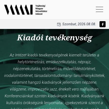
Szombat, 2026.08.08.
Kiadói tevékenység
Az Intézet kiadói tevékenységének kiemelt területei a
helytörténetírás, emlékezetkutatás, néprajz,
népzenekutatás, történetírás, művelődéstörténet,
irodalomtörténet, társadalomtudományi tanulmánykötetek,
valamint hangzó kiadványok jellemzően népzene,
világzene, improvizatív jazz, énekelt vers műfajában.
Konferenciáinkat szintén kiadványok kísérik. Kiadványaink
kulturális örökségünk lenyomatai, igyekezetünk szerint a