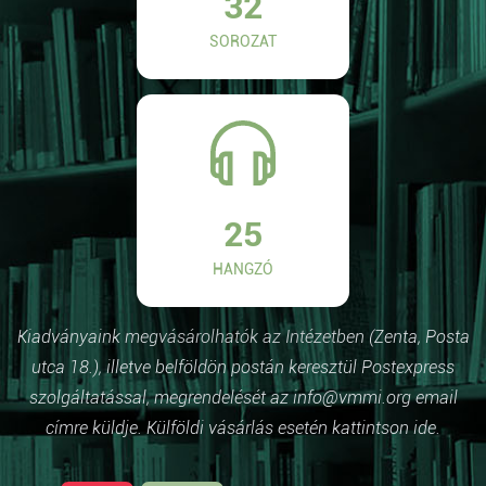
32
SOROZAT
25
HANGZÓ
Kiadványaink megvásárolhatók az Intézetben (Zenta, Posta
utca 18.), illetve belföldön postán keresztül Postexpress
szolgáltatással, megrendelését az info@vmmi.org email
címre küldje. Külföldi vásárlás esetén kattintson ide.