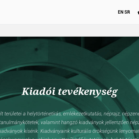
EN
SR
Kiadói tevékenység
 területei a helytörténetírás, emlékezetkutatás, néprajz, népzen
anulmánykötetek, valamint hangzó kiadványok jellemzően népzen
iadványok kísérik. Kiadványaink kulturális örökségünk lenyomata