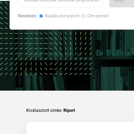
Rendezés:
Kiadás éve szerint
Cím szerint
Kiválasztott címke:
Riport