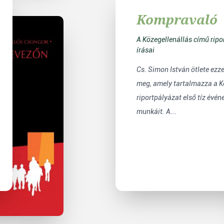
Kompravaló
A Közegellenállás című ripo
írásai
Cs. Simon István ötlete ezze
meg, amely tartalmazza a K
riportpályázat első tíz évén
munkáit. A...