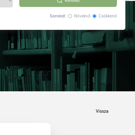
Keresés
Sorrend:
Növekvő
Csökkenő
Vissza