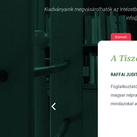
Kiadványaink megvásárolhatók az Intézetben
info@
Kiemelt
A Tisz
Foglalkoztató
magyar népraj
mindazokat az