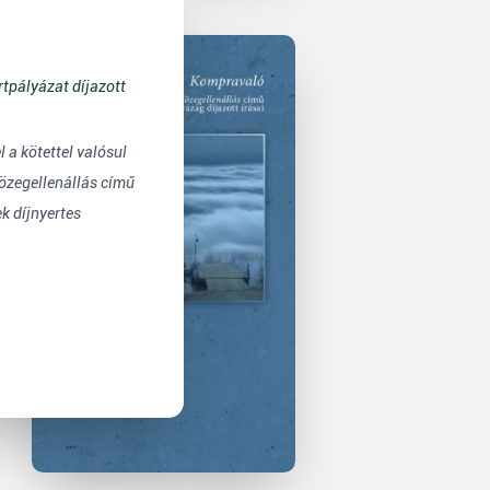
rtpályázat díjazott
l a kötettel valósul
özegellenállás című
ek díjnyertes