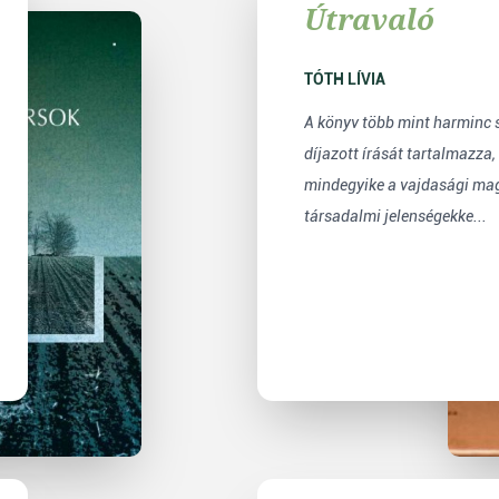
Útravaló
TÓTH LÍVIA
A könyv több mint harminc 
díjazott írását tartalmazza
mindegyike a vajdasági mag
társadalmi jelenségekke...