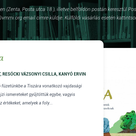
 (Zenta, Posta utca 18.), illetve belföldön postán keresztül Po
vmmi.org email címre küldje. Külföldi vásárlás esetén kattintso
a
RAFFAI JUDIT, RESÓCKI VÁZSONYI CSILLA, KANYÓ ERVIN
 füzetünkbe a Tiszára vonatkozó vajdasági
zi ismereteket gyűjtöttük egybe, vagyis
 értékeket, amelyek a foly...