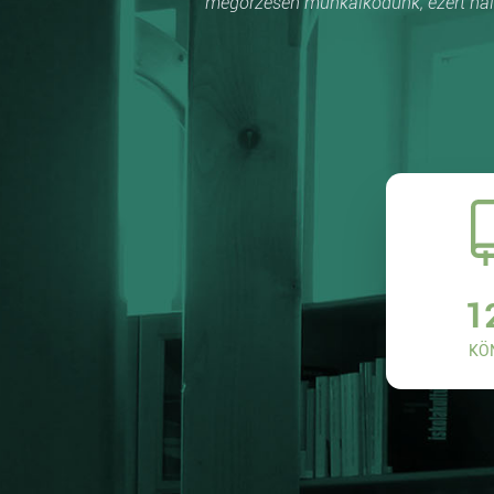
megőrzésén munkálkodunk, ezért hálá
1
KÖ