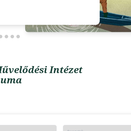
űvelődési Intézet
vuma