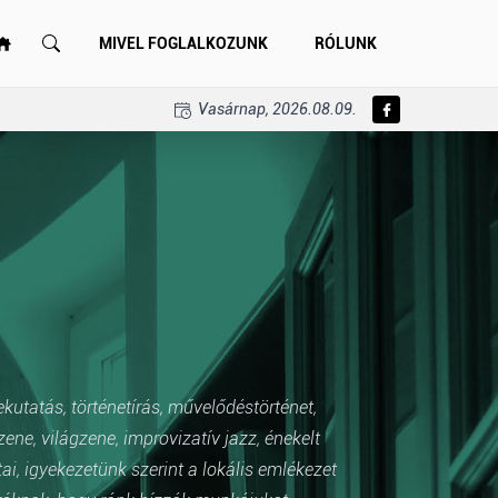
MIVEL FOGLALKOZUNK
RÓLUNK
Vasárnap, 2026.08.09.
ekutatás, történetírás, művelődéstörténet,
e, világzene, improvizatív jazz, énekelt
i, igyekezetünk szerint a lokális emlékezet