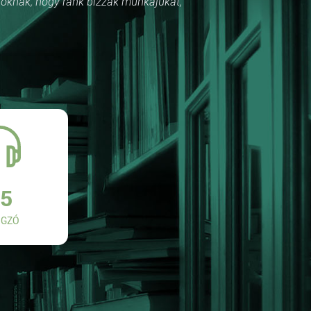
róknak, hogy ránk bízzák munkájukat,
5
GZÓ