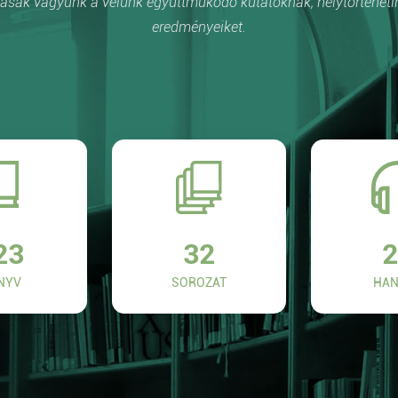
sak vagyunk a velünk együttműködő kutatóknak, helytörténetí
eredményeiket.
23
32
2
NYV
SOROZAT
HAN