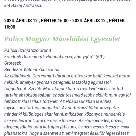
köt Bakaj Andrással.
2024. ÁPRILIS 12., PÉNTEK 15:00 - 2024. ÁPRILIS 12., PÉNTEK
16:00
Palics Magyar Művelődési Egyesület
Palicsi Színjátszó Grund
Friedrich Dürrenmatt: Pillanatkép egy bolygóról (60’)
Groteszk
Rendezte: Kalmár Zsuzsanna
Az előadásról: Dürrenmatt darabja groteszkbe hajló képeket mutat
nekünk, amelyek gyorsan peregnek, látszólag egymástól
függetlenül. Szelfik. Mai világunkban, a rövid videók és sűrített
tartalmak tobzódásában ez szinte ismerősebb nekünk, mint egy jól
felfűzött klasszikus történet. Az előadásunkban is ehhez
igyekszünk tartani magunkat. Az uniformizálódás közepette
mindenki különleges akar lenni, miközben közönyös mindenféle
szenvedés iránt, ami nem vele történik. Az elidegenedés, önzés,
idegengyűlölet buta kottáján játszunk, és nem vesszük észre, csak
pillanatokra, hogy a szeretet az, ami megtart és különlegessé tesz