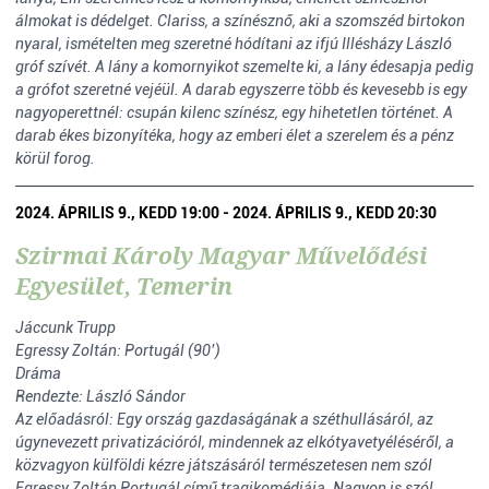
álmokat is dédelget. Clariss, a színésznő, aki a szomszéd birtokon
nyaral, ismételten meg szeretné hódítani az ifjú Illésházy László
gróf szívét. A lány a komornyikot szemelte ki, a lány édesapja pedig
a grófot szeretné vejéül. A darab egyszerre több és kevesebb is egy
nagyoperettnél: csupán kilenc színész, egy hihetetlen történet. A
darab ékes bizonyítéka, hogy az emberi élet a szerelem és a pénz
körül forog.
2024. ÁPRILIS 9., KEDD 19:00 - 2024. ÁPRILIS 9., KEDD 20:30
Szirmai Károly Magyar Művelődési
Egyesület, Temerin
Jáccunk Trupp
Egressy Zoltán: Portugál (90’)
Dráma
Rendezte: László Sándor
Az előadásról: Egy ország gazdaságának a széthullásáról, az
úgynevezett privatizációról, mindennek az elkótyavetyéléséről, a
közvagyon külföldi kézre játszásáról természetesen nem szól
Egressy Zoltán Portugál című tragikomédiája. Nagyon is szól