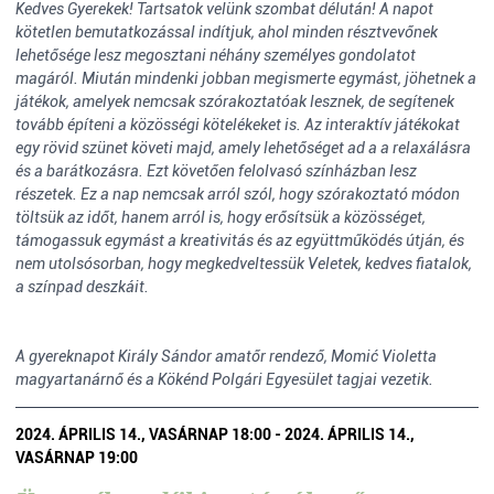
Kedves Gyerekek! Tartsatok velünk szombat délután! A napot
kötetlen bemutatkozással indítjuk, ahol minden résztvevőnek
lehetősége lesz megosztani néhány személyes gondolatot
magáról. Miután mindenki jobban megismerte egymást, jöhetnek a
játékok, amelyek nemcsak szórakoztatóak lesznek, de segítenek
tovább építeni a közösségi kötelékeket is. Az interaktív játékokat
egy rövid szünet követi majd, amely lehetőséget ad a a relaxálásra
és a barátkozásra. Ezt követően felolvasó színházban lesz
részetek. Ez a nap nemcsak arról szól, hogy szórakoztató módon
töltsük az időt, hanem arról is, hogy erősítsük a közösséget,
támogassuk egymást a kreativitás és az együttműködés útján, és
nem utolsósorban, hogy megkedveltessük Veletek, kedves fiatalok,
a színpad deszkáit.
A gyereknapot Király Sándor amatőr rendező, Momić Violetta
magyartanárnő és a Kökénd Polgári Egyesület tagjai vezetik.
2024. ÁPRILIS 14., VASÁRNAP 18:00 - 2024. ÁPRILIS 14.,
VASÁRNAP 19:00