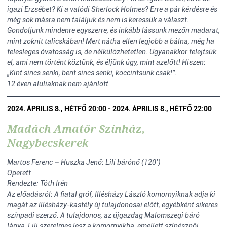
igazi Erzsébet? Ki a valódi Sherlock Holmes? Erre a pár kérdésre és
még sok másra nem találjuk és nem is keressük a választ.
Gondoljunk mindenre egyszerre, és inkább lássunk mezőn madarat,
mint zoknit talicskában! Mert nátha ellen legjobb a bálna, még ha
felesleges óvatosság is, de nélkülözhetetlen. Ugyanakkor felejtsük
el, ami nem történt köztünk, és éljünk úgy, mint azelőtt! Hiszen:
„Kint sincs senki, bent sincs senki, koccintsunk csak!”.
12 éven aluliaknak nem ajánlott
2024. ÁPRILIS 8., HÉTFŐ 20:00 - 2024. ÁPRILIS 8., HÉTFŐ 22:00
Madách Amatőr Színház,
Nagybecskerek
Martos Ferenc – Huszka Jenő: Lili bárónő (120’)
Operett
Rendezte: Tóth Irén
Az előadásról: A fiatal gróf, Illésházy László komornyiknak adja ki
magát az Illésházy-kastély új tulajdonosai előtt, egyébként sikeres
színpadi szerző. A tulajdonos, az újgazdag Malomszegi báró
lánya, Lili szerelmes lesz a komornyikba, emellett színésznői