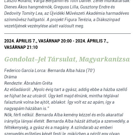
László Roland, Varga Benjámin és Tóth Dániel. Zenei munkatársak:
Dienes Ákos hangmérnök, Greguss Lilla, Gusztony Endre és
Dedovity Tomity Lea, az Újvidéki Művészeti Akadémia harmadéves
színművész hallgatói. A projekt Figura Terézia, a Diákszínpad
vezetőjének vezénylése alatt valósult meg.
2024. ÁPRILIS 7., VASÁRNAP 20:00 - 2024. ÁPRILIS 7.,
VASÁRNAP 21:10
Gondolat–Jel Társulat, Magyarkanizsa
Federico García Lorca: Bernarda Alba háza (70’)
Dráma
Rendezte: Ábrahám Gréta
Az előadásról: „Nyolc évig tart a gyász, addig ebbe a házba szellő
se fújhat be az utcáról. Úgy kell majd élnünk, mintha téglával
falaztunk volna be ajtót, ablakot. Így volt ez az apám, így a
nagyapám házában is.”
Nők, férfi nélkül. Bernarda Alba kemény kézzel és erős akarattal
irányítja lányai életét. Bernarda Alba házát áthatja a szenvedély, a
féltékenység, a gyász és a magány. A színdarab az emberi
szenvedés erőteljes képét festi le, miközben a nézőt egy olyan