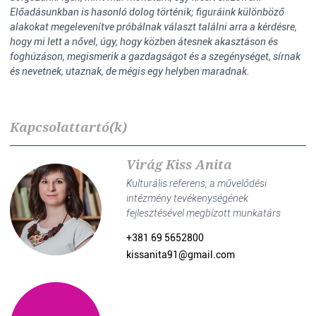
Előadásunkban is hasonló dolog történik; figuráink különböző
alakokat megelevenítve próbálnak választ találni arra a kérdésre,
hogy mi lett a nővel, úgy, hogy közben átesnek akasztáson és
foghúzáson, megismerik a gazdagságot és a szegénységet, sírnak
és nevetnek, utaznak, de mégis egy helyben maradnak.
Kapcsolattartó(k)
Virág Kiss Anita
Kulturális referens, a művelődési
intézmény tevékenységének
fejlesztésével megbízott munkatárs
+381 69 5652800
kissanita91@gmail.com