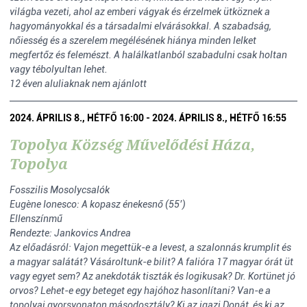
világba vezeti, ahol az emberi vágyak és érzelmek ütköznek a
hagyományokkal és a társadalmi elvárásokkal. A szabadság,
nőiesség és a szerelem megélésének hiánya minden lelket
megfertőz és felemészt. A halálkatlanból szabadulni csak holtan
vagy tébolyultan lehet.
12 éven aluliaknak nem ajánlott
2024. ÁPRILIS 8., HÉTFŐ 16:00 - 2024. ÁPRILIS 8., HÉTFŐ 16:55
Topolya Község Művelődési Háza,
Topolya
Fosszilis Mosolycsalók
Eugène Ionesco: A kopasz énekesnő (55’)
Ellenszínmű
Rendezte: Jankovics Andrea
Az előadásról: Vajon megettük-e a levest, a szalonnás krumplit és
a magyar salátát? Vásároltunk-e bilit? A falióra 17 magyar órát üt
vagy egyet sem? Az anekdoták tiszták és logikusak? Dr. Kortünet jó
orvos? Lehet-e egy beteget egy hajóhoz hasonlítani? Van-e a
topolyai gyorsvonaton másodosztály? Ki az igazi Donát, és ki az