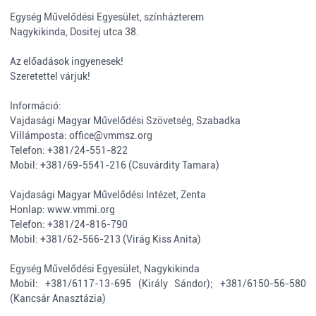
Egység Művelődési Egyesület, színházterem
Nagykikinda, Dositej utca 38.
Az előadások ingyenesek!
Szeretettel várjuk!
Információ:
Vajdasági Magyar Művelődési Szövetség, Szabadka
Villámposta:
office@vmmsz.org
Telefon: +381/24-551-822
Mobil: +381/69-5541-216 (Csuvárdity Tamara)
Vajdasági Magyar Művelődési Intézet, Zenta
Honlap:
www.vmmi.org
Telefon: +381/24-816-790
Mobil: +381/62-566-213 (Virág Kiss Anita)
Egység Művelődési Egyesület, Nagykikinda
Mobil: +381/6117-13-695 (Király Sándor); +381/6150-56-580
(Kancsár Anasztázia)