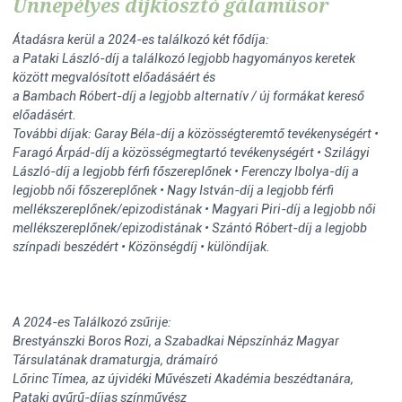
Ünnepélyes díjkiosztó gálaműsor
Átadásra kerül a 2024-es találkozó két fődíja:
a Pataki László-díj a találkozó legjobb hagyományos keretek
között megvalósított előadásáért és
a Bambach Róbert-díj a legjobb alternatív / új formákat kereső
előadásért.
További díjak: Garay Béla-díj a közösségteremtő tevékenységért •
Faragó Árpád-díj a közösségmegtartó tevékenységért • Szilágyi
László-díj a legjobb férfi főszereplőnek • Ferenczy Ibolya-díj a
legjobb női főszereplőnek • Nagy István-díj a legjobb férfi
mellékszereplőnek/epizodistának • Magyari Piri-díj a legjobb női
mellékszereplőnek/epizodistának • Szántó Róbert-díj a legjobb
színpadi beszédért • Közönségdíj • különdíjak.
A 2024-es Találkozó zsűrije:
Brestyánszki Boros Rozi, a Szabadkai Népszínház Magyar
Társulatának dramaturgja, drámaíró
Lőrinc Tímea, az újvidéki Művészeti Akadémia beszédtanára,
Pataki gyűrű-díjas színművész