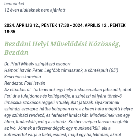
bennünket.
12 éven aluliaknak nem ajánlott
2024. ÁPRILIS 12., PÉNTEK 17:30 - 2024. ÁPRILIS 12., PÉNTEK
18:35
Bezdáni Helyi Művelődési Közösség,
Bezdán
Dr. Pfaff Mihály színjátszó csoport
Hámori István Péter: Legfőbb támaszunk, a söntéspult (65’)
Keserédes komédia
Rendezte: Foki István
Az előadásról: Történetünk egy helyi kiskocsmában játszódik, ahol
Feri úr a tulajdonos és kolléganője, a színészi pályára törekvő
Ilmácska szokásos reggeli rituáléjukat játszák. Gyakorolnak
színházi szerepre, hátha betoppan erre az Isten háta mögötti helyre
egy színházi rendező, és felfedezi Ilmácskát. Mindenkinek van egy
álma, Ilmácskáé pedig a színház. Közben szépen lassan megtelik
az ivó. Jönnek a törzsvendégek: egy munkanélküli, aki a
költészettől várja a beteljesülést, majd egy hajléktalan, akiről