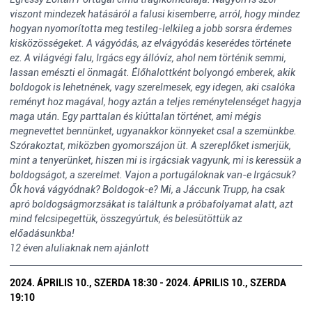
viszont mindezek hatásáról a falusi kisemberre, arról, hogy mindez
hogyan nyomorította meg testileg-lelkileg a jobb sorsra érdemes
kisközösségeket. A vágyódás, az elvágyódás keserédes története
ez. A világvégi falu, Irgács egy állóvíz, ahol nem történik semmi,
lassan emészti el önmagát. Élőhalottként bolyongó emberek, akik
boldogok is lehetnének, vagy szerelmesek, egy idegen, aki csalóka
reményt hoz magával, hogy aztán a teljes reménytelenséget hagyja
maga után. Egy parttalan és kiúttalan történet, ami mégis
megnevettet bennünket, ugyanakkor könnyeket csal a szemünkbe.
Szórakoztat, miközben gyomorszájon üt. A szereplőket ismerjük,
mint a tenyerünket, hiszen mi is irgácsiak vagyunk, mi is keressük a
boldogságot, a szerelmet. Vajon a portugáloknak van-e Irgácsuk?
Ők hová vágyódnak? Boldogok-e? Mi, a Jáccunk Trupp, ha csak
apró boldogságmorzsákat is találtunk a próbafolyamat alatt, azt
mind felcsipegettük, összegyúrtuk, és belesütöttük az
előadásunkba!
12 éven aluliaknak nem ajánlott
2024. ÁPRILIS 10., SZERDA 18:30 - 2024. ÁPRILIS 10., SZERDA
19:10