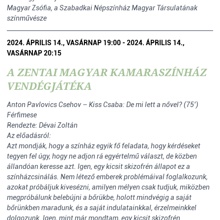
Magyar Zsófia, a Szabadkai Népszínház Magyar Társulatának
színművésze
2024. ÁPRILIS 14., VASÁRNAP 19:00 - 2024. ÁPRILIS 14.,
VASÁRNAP 20:15
A ZENTAI MAGYAR KAMARASZÍNHÁZ
VENDÉGJÁTÉKA
Anton Pavlovics Csehov – Kiss Csaba: De mi lett a nővel? (75’)
Férfimese
Rendezte: Dévai Zoltán
Az előadásról:
Azt mondják, hogy a színház egyik fő feladata, hogy kérdéseket
tegyen fel úgy, hogy ne adjon rá egyértelmű választ, de közben
állandóan keresse azt. Igen, egy kicsit skizofrén állapot ez a
színházcsinálás. Nem létező emberek problémáival foglalkozunk,
azokat próbáljuk kivesézni, amilyen mélyen csak tudjuk, miközben
megpróbálunk belebújni a bőrükbe, holott mindvégig a saját
bőrünkben maradunk, és a saját indulatainkkal, érzelmeinkkel
dolgozunk. Igen, mint már mondtam, egy kicsit skizofrén.