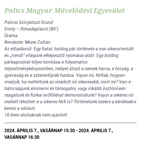
Palics Magyar Művelődési Egyesület
Palicsi Színjátszó Grund
Emily – filmadaptáció (80’)
Dráma
Rendezte: Mezei Zoltán
Az előadásról: Egy fiatal, boldog pár története a mai sikerorientált
és „trendi” világunk elképesztő nyomása alatt. Egy boldog
párkapcsolat teljes bomlása a folyamatos
teljesítménykényszerben, melyet átsző a nemek harca, a hiúság, a
gyávaság és a sztereotípiák hatása. Vajon mi, férfiak, hogyan
viseljük, ha mellettünk az imádott nő sikeresebb, mint mi? Van-e
bátorságunk elismerni és támogatni, vagy inkább ösztönösen
reagálunk és fizikai erőfölényt demonstrálunk? Vajon a sikeres nő
mellett létezhet-e a sikeres férfi is? Történetünk ezekre a kérdésekre
keresi a választ.
16 éven aluliaknak nem ajánlott
2024. ÁPRILIS 7., VASÁRNAP 15:30 - 2024. ÁPRILIS 7.,
VASÁRNAP 16:30