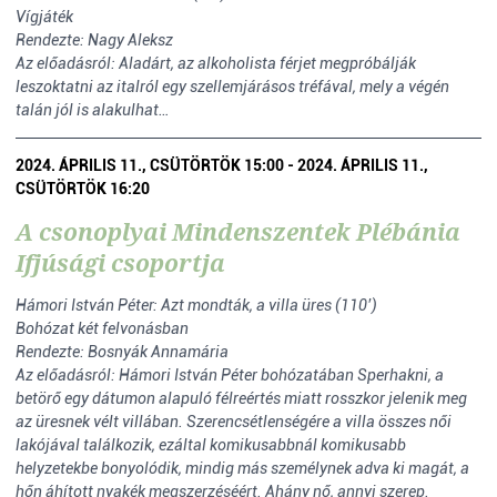
Vígjáték
Rendezte: Nagy Aleksz
Az előadásról: Aladárt, az alkoholista férjet megpróbálják
leszoktatni az italról egy szellemjárásos tréfával, mely a végén
talán jól is alakulhat…
2024. ÁPRILIS 11., CSÜTÖRTÖK 15:00 - 2024. ÁPRILIS 11.,
CSÜTÖRTÖK 16:20
A csonoplyai Mindenszentek Plébánia
Ifjúsági csoportja
Hámori István Péter: Azt mondták, a villa üres (110’)
Bohózat két felvonásban
Rendezte: Bosnyák Annamária
Az előadásról: Hámori István Péter bohózatában Sperhakni, a
betörő egy dátumon alapuló félreértés miatt rosszkor jelenik meg
az üresnek vélt villában. Szerencsétlenségére a villa összes női
lakójával találkozik, ezáltal komikusabbnál komikusabb
helyzetekbe bonyolódik, mindig más személynek adva ki magát, a
hőn áhított nyakék megszerzéséért. Ahány nő, annyi szerep.