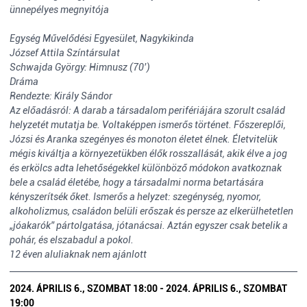
ünnepélyes megnyitója
Egység Művelődési Egyesület, Nagykikinda
József Attila Színtársulat
Schwajda György: Himnusz (70’)
Dráma
Rendezte: Király Sándor
Az előadásról: A darab a társadalom perifériájára szorult család
helyzetét mutatja be. Voltaképpen ismerős történet. Főszereplői,
Józsi és Aranka szegényes és monoton életet élnek. Életvitelük
mégis kiváltja a környezetükben élők rosszallását, akik élve a jog
és erkölcs adta lehetőségekkel különböző módokon avatkoznak
bele a család életébe, hogy a társadalmi norma betartására
kényszerítsék őket. Ismerős a helyzet: szegénység, nyomor,
alkoholizmus, családon belüli erőszak és persze az elkerülhetetlen
„jóakarók” pártolgatása, jótanácsai. Aztán egyszer csak betelik a
pohár, és elszabadul a pokol.
12 éven aluliaknak nem ajánlott
2024. ÁPRILIS 6., SZOMBAT 18:00 - 2024. ÁPRILIS 6., SZOMBAT
19:00