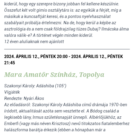
kiderül, hogy egy szerepre bizony jobban fel kellene készülnie.
Összefut két volt gimis osztálytárs is: az egyikük a férjét, míg a
másikuk a kuncsaftját keresi, és a pontos nyelvhasználat
szabályait próbálja értelmezni. Na de, hogy kerül a képbe az
asztrológia és a nem csak földrajzilag tüzes Dubaj? Ilmácska álma
valóra válik-e? A történet végén minden kiderül.
12 éven aluliaknak nem ajánlott
2024. ÁPRILIS 12., PÉNTEK 20:00 - 2024. ÁPRILIS 12., PÉNTEK
21:45
Mara Amatőr Színház, Topolya
Szakonyi Károly: Adáshiba (105’)
Vígjáték
Rendezte: Nyári Ákos
Az előadásról: Szakonyi Károly Adáshiba című drámája 1970-ben
íródott, aktualitását azóta sem vesztette el. A Bódog család a
legkisebb lány, Irmus születésnapját ünnepli. Albérlőjükhöz, az
Emberfi (vagy más néven Krisztosz) nevű titokzatos fiatalemberhez
halászforma barátja érkezik (ebben a hónapban már a