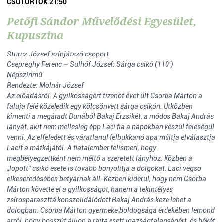
CSÜTÖRTÖK 21:50
Petőfi Sándor Művelődési Egyesület,
Kupuszina
Sturcz József színjátszó csoport
Csepreghy Ferenc – Sulhóf József: Sárga csikó (110’)
Népszínmű
Rendezte: Molnár József
Az előadásról: A gyilkosságért tizenöt évet ült Csorba Márton a
faluja felé közeledik egy kölcsönvett sárga csikón. Útközben
kimenti a megáradt Dunából Bakaj Erzsikét, a módos Bakaj András
lányát, akit nem mellesleg épp Laci fia a napokban készül feleségül
venni. Az elfeledett és váratlanul felbukkanó apa múltja elválasztja
Lacit a mátkájától. A fiatalember felismeri, hogy
megbélyegzettként nem méltó a szeretett lányhoz. Közben a
„lopott” csikó esete is tovább bonyolítja a dolgokat. Laci végső
elkeseredésében betyárnak áll. Közben kiderül, hogy nem Csorba
Márton követte el a gyilkosságot, hanem a tekintélyes
zsírosparaszttá konszolidálódott Bakaj András keze lehet a
dologban. Csorba Márton gyermeke boldogsága érdekében lemond
arról, hogy bosszút álljon a rajta esett igazságtalanságért, és békét