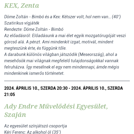
KEX, Zenta
Döme Zoltán - Bimbó és a Kex: Kétszer volt, hol nem van… (40’)
Szatirikus vígjáték
Rendezte: Döme Zoltán - Bimbó
Az előadásról: Előadásunk a mai élet egyik mozgatórugóját veszi
górcső alá. A pénzt. Ami mindenkit izgat, motivál, mindent
megteszünk érte, és függünk tőle.
A darabunk különös világban játszódik (Meseország), ahol a
mesehősök mai világnak megfelelő tulajdonságokkal vannak
felruházva. Így mesélnek el egy nem mindennapi, ámde mégis
mindenkinek ismerős történetet.
2024. ÁPRILIS 10., SZERDA 20:30 - 2024. ÁPRILIS 10., SZERDA
21:05
Ady Endre Művelődési Egyesület,
Szaján
Az egyesület színjátszó csoportja
Kéri Ferenc: Az alkohol öl (35’)