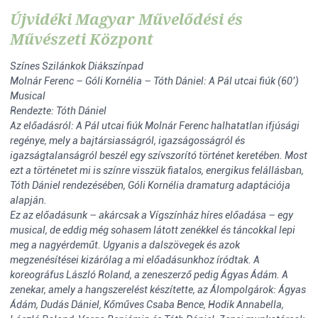
Újvidéki Magyar Művelődési és
Művészeti Központ
Színes Szilánkok Diákszínpad
Molnár Ferenc – Góli Kornélia – Tóth Dániel: A Pál utcai fiúk (60’)
Musical
Rendezte: Tóth Dániel
Az előadásról: A Pál utcai fiúk Molnár Ferenc halhatatlan ifjúsági
regénye, mely a bajtársiasságról, igazságosságról és
igazságtalanságról beszél egy szívszorító történet keretében. Most
ezt a történetet mi is színre visszük fiatalos, energikus felállásban,
Tóth Dániel rendezésében, Góli Kornélia dramaturg adaptációja
alapján.
Ez az előadásunk – akárcsak a Vígszínház híres előadása – egy
musical, de eddig még sohasem látott zenékkel és táncokkal lepi
meg a nagyérdeműt. Ugyanis a dalszövegek és azok
megzenésítései kizárólag a mi előadásunkhoz íródtak. A
koreográfus László Roland, a zeneszerző pedig Ágyas Ádám. A
zenekar, amely a hangszerelést készítette, az Álompolgárok: Ágyas
Ádám, Dudás Dániel, Kőműves Csaba Bence, Hodik Annabella,