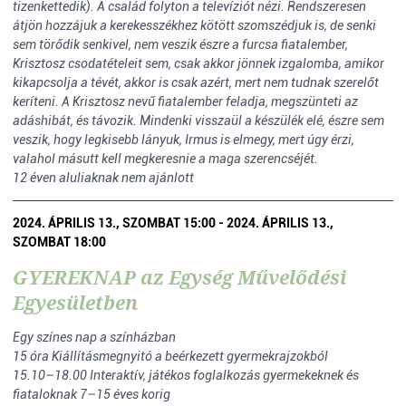
tizenkettedik). A család folyton a televíziót nézi. Rendszeresen
átjön hozzájuk a kerekesszékhez kötött szomszédjuk is, de senki
sem törődik senkivel, nem veszik észre a furcsa fiatalember,
Krisztosz csodatételeit sem, csak akkor jönnek izgalomba, amikor
kikapcsolja a tévét, akkor is csak azért, mert nem tudnak szerelőt
keríteni. A Krisztosz nevű fiatalember feladja, megszünteti az
adáshibát, és távozik. Mindenki visszaül a készülék elé, észre sem
veszik, hogy legkisebb lányuk, Irmus is elmegy, mert úgy érzi,
valahol másutt kell megkeresnie a maga szerencséjét.
12 éven aluliaknak nem ajánlott
2024. ÁPRILIS 13., SZOMBAT 15:00 - 2024. ÁPRILIS 13.,
SZOMBAT 18:00
GYEREKNAP az Egység Művelődési
Egyesületben
Egy színes nap a színházban
15 óra Kiállításmegnyitó a beérkezett gyermekrajzokból
15.10–18.00 Interaktív, játékos foglalkozás gyermekeknek és
fiataloknak 7–15 éves korig