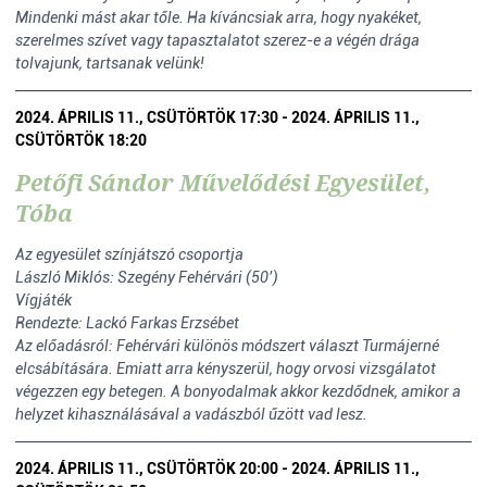
Mindenki mást akar tőle. Ha kíváncsiak arra, hogy nyakéket,
szerelmes szívet vagy tapasztalatot szerez-e a végén drága
tolvajunk, tartsanak velünk!
2024. ÁPRILIS 11., CSÜTÖRTÖK 17:30 - 2024. ÁPRILIS 11.,
CSÜTÖRTÖK 18:20
Petőfi Sándor Művelődési Egyesület,
Tóba
Az egyesület színjátszó csoportja
László Miklós: Szegény Fehérvári (50’)
Vígjáték
Rendezte: Lackó Farkas Erzsébet
Az előadásról: Fehérvári különös módszert választ Turmájerné
elcsábítására. Emiatt arra kényszerül, hogy orvosi vizsgálatot
végezzen egy betegen. A bonyodalmak akkor kezdődnek, amikor a
helyzet kihasználásával a vadászból űzött vad lesz.
2024. ÁPRILIS 11., CSÜTÖRTÖK 20:00 - 2024. ÁPRILIS 11.,