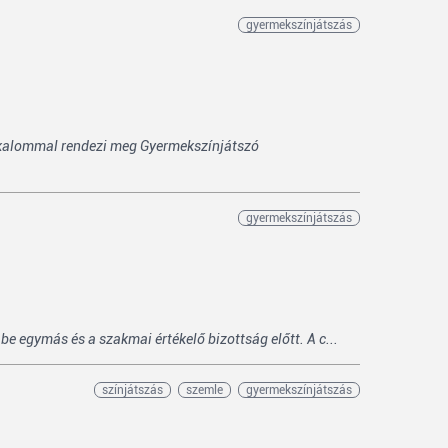
gyermekszínjátszás
lkalommal rendezi meg Gyermekszínjátszó
gyermekszínjátszás
e egymás és a szakmai értékelő bizottság előtt. A c...
színjátszás
szemle
gyermekszínjátszás