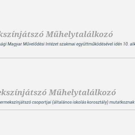
kszínjátszó Műhelytalálkozó
ági Magyar Művelődési Intézet szakmai együttműködésével idén 10. a
ekszínjátszó Műhelytalálkozó
rmekszínjátszó csoportjai (általános iskolás korosztály) mutatkoznak b