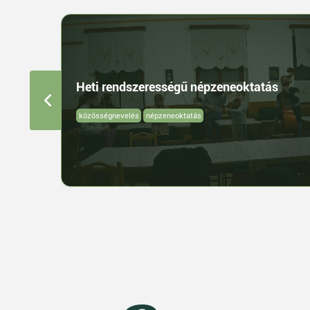
Heti rendszerességű népzeneoktatás
közösségnevelés
népzeneoktatás