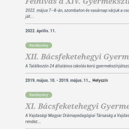
Felhívás a XIV. Gyermekszí
2022. május 7–8-án, szombaton és vasárnap várjuk a cso
ját...
2022. április. 11.
Rendezvény
XII. Bácsfeketehegyi Gyer
A Találkozón 24 általános iskolás korú gyermekszínjátsz
2019. május. 10. - 2019. május. 11.,
Helyszín
Rendezvény
XI. Bácsfeketehegyi Gyerm
A Vajdasági Magyar Drámapedagógiai Társaság a Vajdas
rendez...