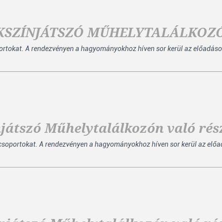
EKSZÍNJÁTSZÓ MŰHELYTALÁLKOZ
portokat. A rendezvényen a hagyományokhoz híven sor kerül az előadáso
játszó Műhelytalálkozón való rés
soportokat. A rendezvényen a hagyományokhoz híven sor kerül az előa