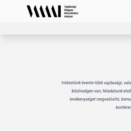
Intézetünk évente több vajdasági, va
közösségen van, feladatunk első
tevékenységet megvalósító, bemuta
konfere