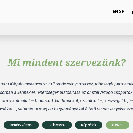
EN
SR
Mi mindent szervezünk?
lamint Kárpát-medencei szintű rendezvényt szervez, többségét partners
sorban a keretek és lehetőségek biztosítása az önszerveződő csoporto
tó alkalmakat – táborokat, kiállításokat, szemléket –, készséget fejle
nciákat –, valamint a magyar hagyományokat éltető rendezvényeket sze
Rendezvények
Felhívások
Képzések
Összes