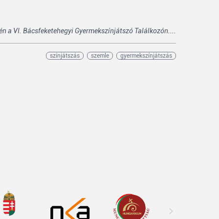
n a VI. Bácsfeketehegyi Gyermekszínjátszó Találkozón....
színjátszás
szemle
gyermekszínjátszás