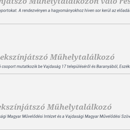
njátszó Műhelytalálkozón való ré
portokat. A rendezvényen a hagyományokhoz híven sor kerül az előadá
mekszínjátszó Műhelytalálkozó
ó csoport mutatkozik be Vajdaság 17 településéről és Baranyából, Eszék
ekszínjátszó Műhelytalálkozó
ági Magyar Művelődési Intézet és a Vajdasági Magyar Művelődési Szö