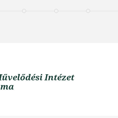
űvelődési Intézet
uma