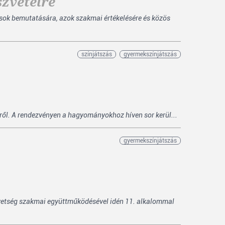
szvételre
sok bemutatására, azok szakmai értékelésére és közös
színjátszás
gyermekszínjátszás
ről. A rendezvényen a hagyományokhoz híven sor kerül...
gyermekszínjátszás
vetség szakmai együttműködésével idén 11. alkalommal