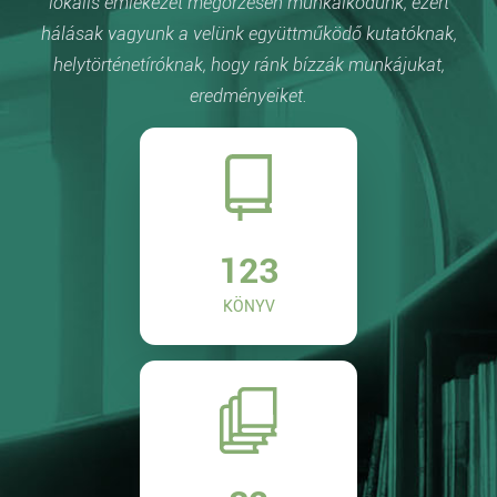
lokális emlékezet megőrzésén munkálkodunk, ezért
hálásak vagyunk a velünk együttműködő kutatóknak,
helytörténetíróknak, hogy ránk bízzák munkájukat,
eredményeiket.
123
KÖNYV