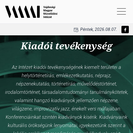
Péntek, 2026.08.07.
Kiadói tevékenység
Az Intézet kiadói tevékenységének kiemelt területei a
helytörténetírás, emlékezetkutatás, néprajz,
népzenekutatás, történetírás, művelődéstörténet,
irodalomtörténet, társadalomtudományi tanulmánykötetek,
valamint hangzó kiadványok jellemzően népzene,
világzene, improvizatív jazz, énekelt vers műfajában.
Konferenciáinkat szintén kiadványok kísérik. Kiadványaink
kulturális örökségünk lenyomatai, igyekezetünk szerint a