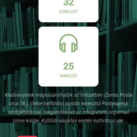
32
SOROZAT
25
HANGZÓ
Kiadványaink megvásárolhatók az Intézetben (Zenta, Posta
utca 18.), illetve belföldön postán keresztül Postexpress
szolgáltatással, megrendelését az info@vmmi.org email
címre küldje. Külföldi vásárlás esetén kattintson ide.