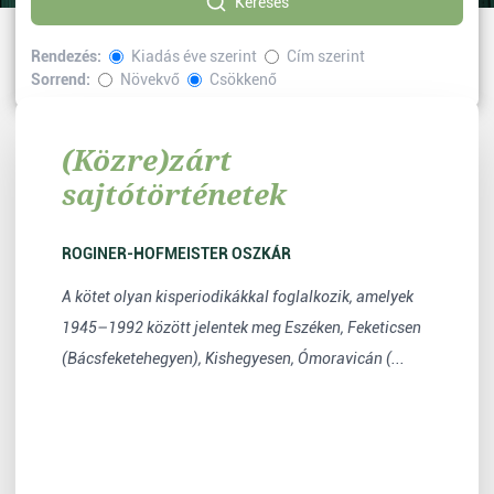
Keresés
Rendezés:
Kiadás éve szerint
Cím szerint
Sorrend:
Növekvő
Csökkenő
Kiemelt
(Közre)zárt
sajtótörténetek
ROGINER-HOFMEISTER OSZKÁR
A kötet olyan kisperiodikákkal foglalkozik, amelyek
1945–1992 között jelentek meg Eszéken, Feketicsen
(Bácsfeketehegyen), Kishegyesen, Ómoravicán (...