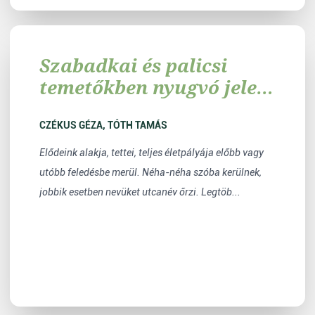
Szabadkai és palicsi
temetőkben nyugvó jeles,
nevezetes személyek
sírhelye
CZÉKUS GÉZA, TÓTH TAMÁS
Elődeink alakja, tettei, teljes életpályája előbb vagy
utóbb feledésbe merül. Néha-néha szóba kerülnek,
jobbik esetben nevüket utcanév őrzi. Legtöb...