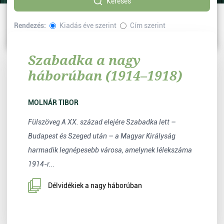
Keresés
Rendezés:
Kiadás éve szerint
Cím szerint
Sorrend:
Növekvő
Csökkenő
Szabadka a nagy
háborúban (1914–1918)
MOLNÁR TIBOR
Fülszöveg A XX. század elejére Szabadka lett –
Budapest és Szeged után – a Magyar Királyság
harmadik legnépesebb városa, amelynek lélekszáma
1914-r...
Délvidékiek a nagy háborúban