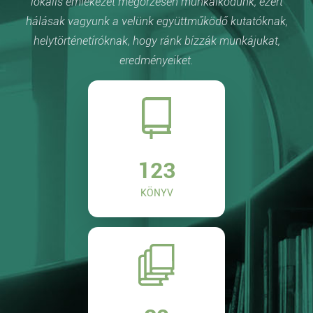
lokális emlékezet megőrzésén munkálkodunk, ezért
hálásak vagyunk a velünk együttműködő kutatóknak,
helytörténetíróknak, hogy ránk bízzák munkájukat,
eredményeiket.
123
KÖNYV