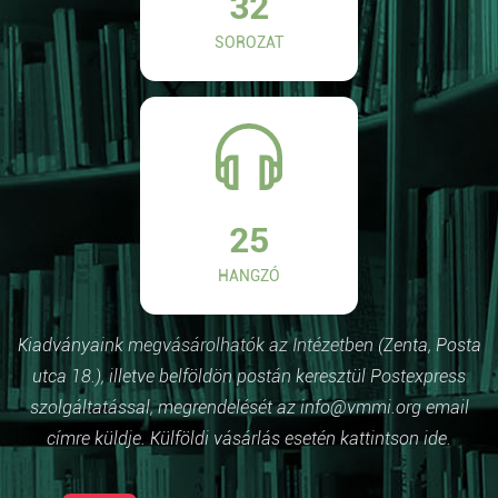
32
SOROZAT
25
HANGZÓ
Kiadványaink megvásárolhatók az Intézetben (Zenta, Posta
utca 18.), illetve belföldön postán keresztül Postexpress
szolgáltatással, megrendelését az info@vmmi.org email
címre küldje. Külföldi vásárlás esetén kattintson ide.