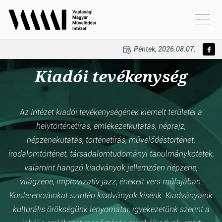
Péntek, 2026.08.07.
Kiadói tevékenység
Az Intézet kiadói tevékenységének kiemelt területei a
helytörténetírás, emlékezetkutatás, néprajz,
népzenekutatás, történetírás, művelődéstörténet,
irodalomtörténet, társadalomtudományi tanulmánykötetek,
valamint hangzó kiadványok jellemzően népzene,
világzene, improvizatív jazz, énekelt vers műfajában.
Konferenciáinkat szintén kiadványok kísérik. Kiadványaink
kulturális örökségünk lenyomatai, igyekezetünk szerint a