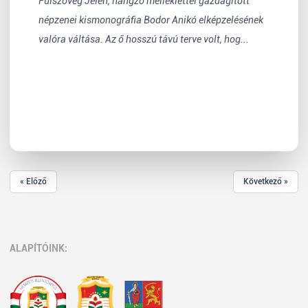
Fülszöveg Jelen, hangzó melléklettel gazdagított
népzenei kismonográfia Bodor Anikó elképzelésének
valóra váltása. Az ő hosszú távú terve volt, hog...
« Előző
Következő »
ALAPÍTÓINK: