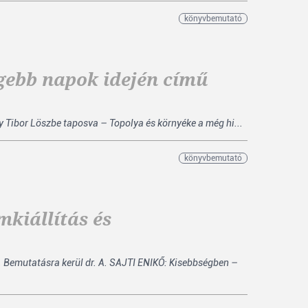
könyvbemutató
egebb napok idején című
 Tibor Löszbe taposva – Topolya és környéke a még hi...
könyvbemutató
kiállítás és
 Bemutatásra kerül dr. A. SAJTI ENIKŐ: Kisebbségben –