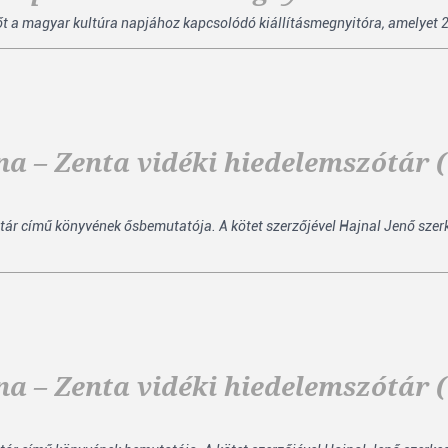
dőt a magyar kultúra napjához kapcsolódó kiállításmegnyitóra, amelyet 
a – Zenta vidéki hiedelemszótár 
tár című könyvének ősbemutatója. A kötet szerzőjével Hajnal Jenő sze
a – Zenta vidéki hiedelemszótár 