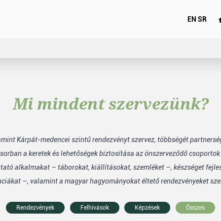
EN
SR
Mi mindent szervezünk?
lamint Kárpát-medencei szintű rendezvényt szervez, többségét partners
sorban a keretek és lehetőségek biztosítása az önszerveződő csoporto
tó alkalmakat – táborokat, kiállításokat, szemléket –, készséget fejle
nciákat –, valamint a magyar hagyományokat éltető rendezvényeket sze
Rendezvények
Felhívások
Képzések
Összes