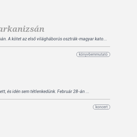
yarkanizsán
án. A kötet az első világháborús osztrák-magyar kato...
könyvbemmutató
tt, és idén sem tétlenkedünk. Február 28-án ...
koncert