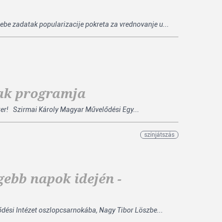
ebe zadatak popularizacije pokreta za vrednovanje u...
ak programja
er! Szirmai Károly Magyar Művelődési Egy...
színjátszás
gebb napok idején -
lődési Intézet oszlopcsarnokába, Nagy Tibor Löszbe...