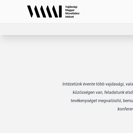
Intézetünk évente több vajdasági, va
közösségen van, feladatunk első
tevékenységet megvalósító, bemuta
konfere