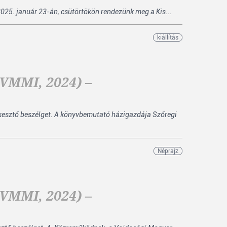
2025. január 23-án, csütörtökön rendezünk meg a Kis...
kiállítás
(VMMI, 2024) –
rkesztő beszélget. A könyvbemutató házigazdája Szőregi
Néprajz
(VMMI, 2024) –