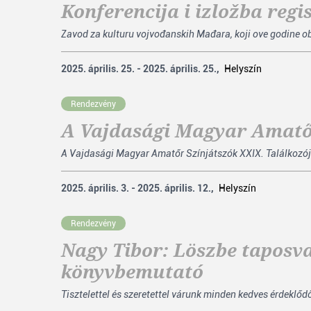
Konferencija i izložba reg
Zavod za kulturu vojvođanskih Mađara, koji ove godine ob
2025. április. 25. - 2025. április. 25.,
Helyszín
Rendezvény
A Vajdasági Magyar Amatő
A Vajdasági Magyar Amatőr Színjátszók XXIX. Találkozój
2025. április. 3. - 2025. április. 12.,
Helyszín
Rendezvény
Nagy Tibor: Löszbe taposva
könyvbemutató
Tisztelettel és szeretettel várunk minden kedves érdeklő