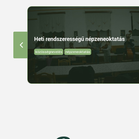
Heti rendszerességű népzeneoktatás
közösségnevelés
népzeneoktatás