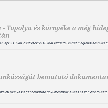
 - Topolya és környéke a még hid
tán
 április 3-án, csütörtökön 18 órai kezdettel került megrendezésre Nagy
munkásságát bemutató dokumentum
s közéleti munkásságát bemutató dokumentumkiállítás és könyvbemutató.