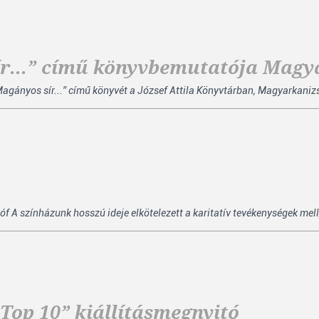
ír...” című könyvbemutatója Mag
agányos sír...” című könyvét a József Attila Könyvtárban, Magyarkanizs
óf A színházunk hosszú ideje elkötelezett a karitatív tevékenységek melle
op 10” kiállításmegnyitó