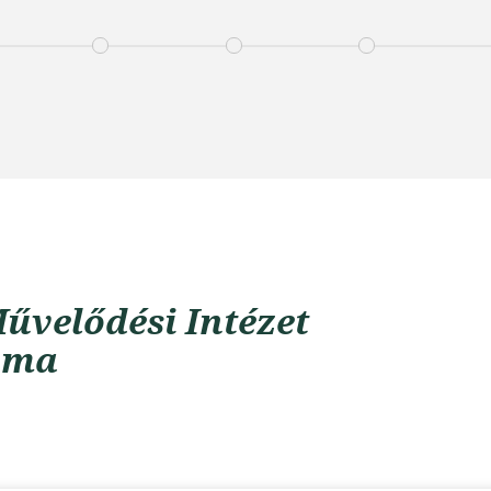
űvelődési Intézet
uma