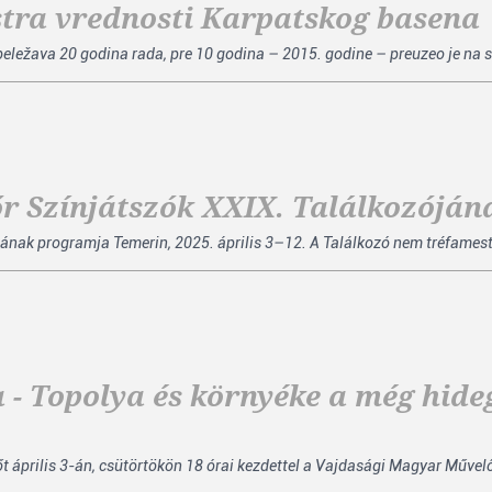
istra vrednosti Karpatskog basena
eležava 20 godina rada, pre 10 godina – 2015. godine – preuzeo je na s
r Színjátszók XXIX. Találkozóján
ának programja Temerin, 2025. április 3–12. A Találkozó nem tréfamest
 - Topolya és környéke a még hide
dőt április 3-án, csütörtökön 18 órai kezdettel a Vajdasági Magyar Műve