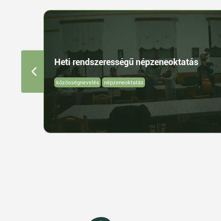
Heti rendszerességű népzeneoktatás
közösségnevelés
népzeneoktatás