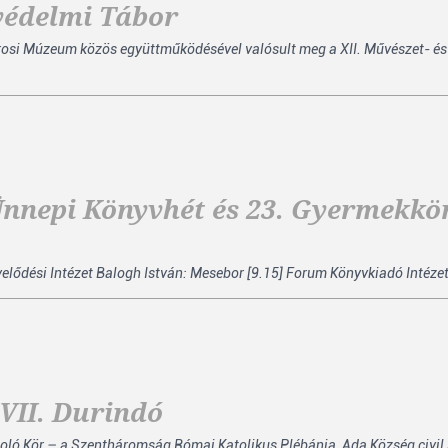
védelmi Tábor
rosi Múzeum közös együttműködésével valósult meg a XII. Művészet- é
 Ünnepi Könyvhét és 23. Gyermekk
i Intézet Balogh István: Mesebor [9.15] Forum Könyvkiadó Intézet Far
VII. Durindó
Kör – a Szentháromság Római Katolikus Plébánia, Ada Község civil sz