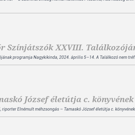
 Színjátszók XXVIII. Találkozój
jának programja Nagykikinda, 2024. április 5–14. A Találkozó nem tréf
askó József életútja c. könyvéne
tő, riporter Elnémult méhzsongás – Tamaskó József életútja c. könyvéne