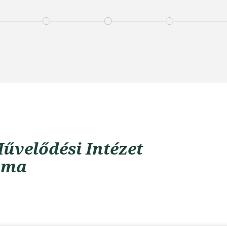
űvelődési Intézet
uma