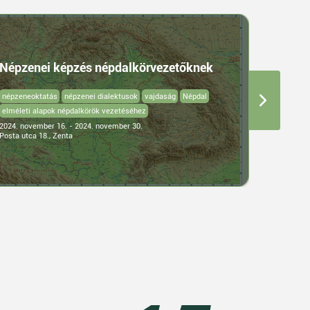
A szak
Népzenei képzés népdalkörvezetőknek
fejlesz
népzeneoktatás
népzenei dialektusok
vajdaság
Népdal
könyvtár
elméleti alapok népdalkörök vezetéséhez
2024. nove
2024. november 16. - 2024. november 30.
Alkotóház
Posta utca 18., Zenta
Posta u. 18