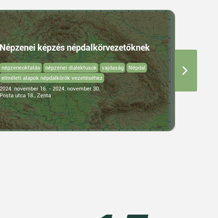
A szak
Népzenei képzés népdalkörvezetőknek
fejlesz
népzeneoktatás
népzenei dialektusok
vajdaság
Népdal
könyvtár
elméleti alapok népdalkörök vezetéséhez
2024. nove
2024. november 16. - 2024. november 30.
Alkotóház
Posta utca 18., Zenta
Posta u. 18