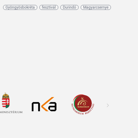
Gyöngyösbokréta
fesztivál
Durindó
Magyarcsernye