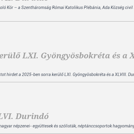
Kör – a Szentháromság Római Katolikus Plébánia, Ada Község civil sz
kerülő LXI. Gyöngyösbokréta és a X
ot hirdet a 2025-ben sorra kerülő LXI. Gyöngyösbokréta és a XLVIII. Du
LVI. Durindó
magyar népzenei- együttesek és szólisták, néptánccsoportok hagyományá