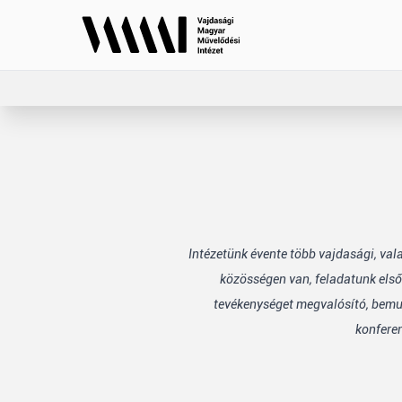
Intézetünk évente több vajdasági, va
közösségen van, feladatunk első
tevékenységet megvalósító, bemuta
konfere