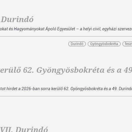
. Durindó
kat és Hagyományokat Ápoló Egyesület – a helyi civil, egyházi szerveze
Durindó
Gyöngyösbokréta
fesz
kerülő 62. Gyöngyösbokréta és a 49
ot hirdet a 2026-ban sorra kerülő 62. Gyöngyösbokréta és a 49. Durind
VII. Durindó