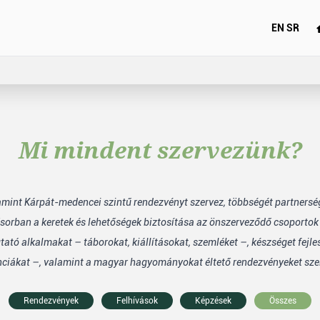
EN
SR
Mi mindent szervezünk?
lamint Kárpát-medencei szintű rendezvényt szervez, többségét partners
sorban a keretek és lehetőségek biztosítása az önszerveződő csoporto
tó alkalmakat – táborokat, kiállításokat, szemléket –, készséget fejle
nciákat –, valamint a magyar hagyományokat éltető rendezvényeket sze
Rendezvények
Felhívások
Képzések
Összes