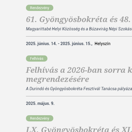
Rendezvény
61. Gyöngyösbokréta és 48
Magyarittabé Helyi Közösség és a Búzavirág Népi Szokáso
2025. június. 14. - 2025. június. 15.,
Helyszín
Felhívás
Felhívás a 2026-ban sorra 
megrendezésére
A Durindó és Gyöngyösbokréta Fesztivál Tanácsa pályázat
2025. május. 9.
Rendezvény
LX. Gyöngyösbokréta és XL