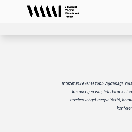
Intézetünk évente több vajdasági, va
közösségen van, feladatunk első
tevékenységet megvalósító, bemuta
konfere