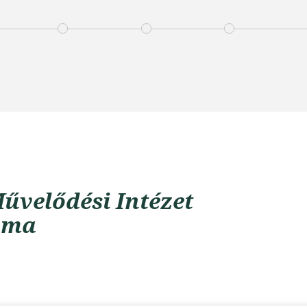
űvelődési Intézet
uma