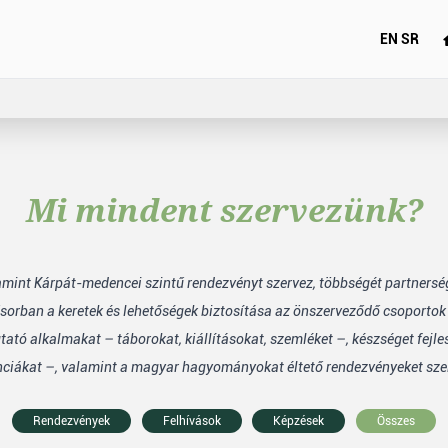
EN
SR
Mi mindent szervezünk?
lamint Kárpát-medencei szintű rendezvényt szervez, többségét partners
sorban a keretek és lehetőségek biztosítása az önszerveződő csoporto
tó alkalmakat – táborokat, kiállításokat, szemléket –, készséget fejle
nciákat –, valamint a magyar hagyományokat éltető rendezvényeket sze
Rendezvények
Felhívások
Képzések
Összes