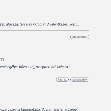
 glossza, tárca és karcolat. A jelentkezési korh...
pályázatok
am
miségéhez hűen a táj, az épített örökség és a...
tájház
pályázatok
-szervezésük támogatása. Szeretnénk lehetőséget