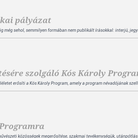
ikai pályázat
ég sehol, semmilyen formában nem publikált írásokkal: interjú, jegyzet,
ztésére szolgáló Kós Károly Progr
léletet erősíti a Kós Károly Program, amely a program névadójának szelle
a Programra
vészeti közösségek megerősítése, szakmai tevékenységük, utánpótlás