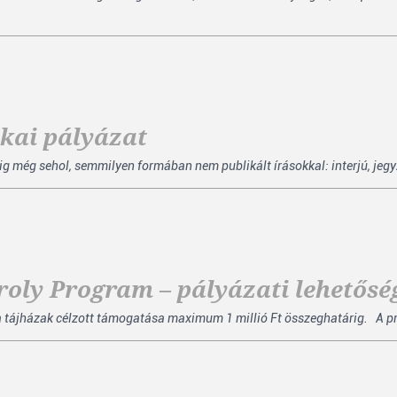
ikai pályázat
ég sehol, semmilyen formában nem publikált írásokkal: interjú, jegyzet,
oly Program – pályázati lehetős
a tájházak célzott támogatása maximum 1 millió Ft összeghatárig. A pr