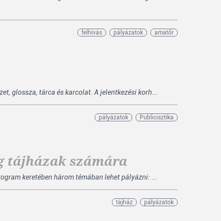
felhívás
pályázatok
amatőr
 glossza, tárca és karcolat. A jelentkezési korh...
pályázatok
Publicisztika
ég tájházak számára
ogram keretében három témában lehet pályázni: ...
tájház
pályázatok