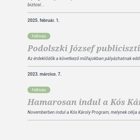
biztosí...
2025. február. 1.
Felhívás
Podolszki József publiciszt
Az érdeklődők a következő műfajokban pályázhatnak eddig m
2023. március. 7.
Felhívás
Hamarosan indul a Kós Kár
Novemberben indul a Kós Károly Program, melynek célja 