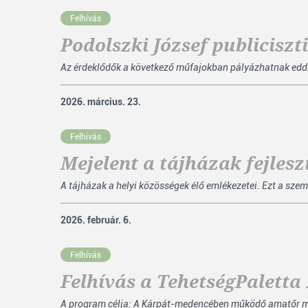
Felhívás
Podolszki József publiciszt
Az érdeklődők a következő műfajokban pályázhatnak eddig m
2026. március. 23.
Felhívás
Mejelent a tájházak fejles
A tájházak a helyi közösségek élő emlékezetei. Ezt a szem
2026. február. 6.
Felhívás
Felhívás a TehetségPalett
A program célja: A Kárpát-medencében működő amatőr mű