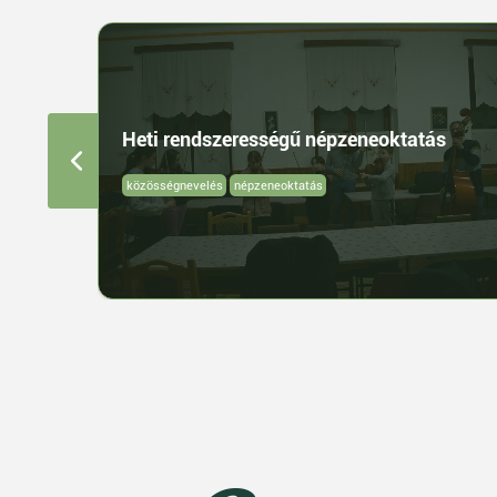
Heti rendszerességű népzeneoktatás
közösségnevelés
népzeneoktatás