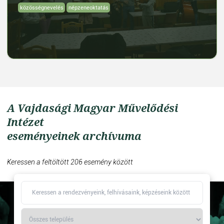
közösségnevelés
népzeneoktatás
A Vajdasági Magyar Művelődési
Intézet
eseményeinek archívuma
Keressen a feltöltött 206 esemény között