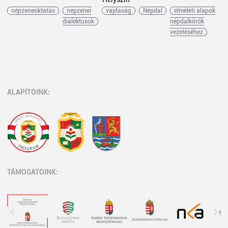
népzeneoktatás
népzenei
vajdaság
Népdal
elméleti alapok
dialektusok
népdalkörök
vezetéséhez
ALAPÍTÓINK:
TÁMOGATÓINK: