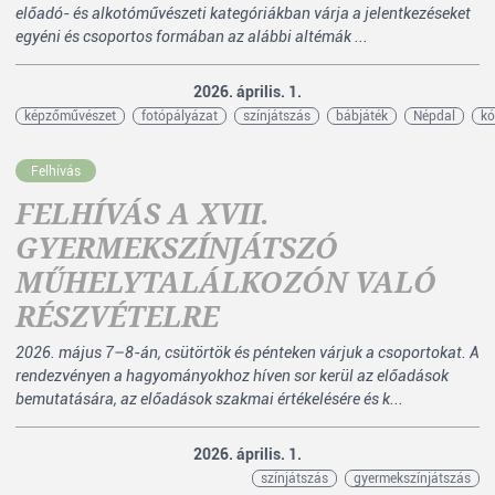
előadó- és alkotóművészeti kategóriákban várja a jelentkezéseket
egyéni és csoportos formában az alábbi altémák ...
2026. április. 1.
képzőművészet
fotópályázat
színjátszás
bábjáték
Népdal
kó
Felhívás
FELHÍVÁS A XVII.
GYERMEKSZÍNJÁTSZÓ
MŰHELYTALÁLKOZÓN VALÓ
RÉSZVÉTELRE
2026. május 7–8-án, csütörtök és pénteken várjuk a csoportokat. A
rendezvényen a hagyományokhoz híven sor kerül az előadások
bemutatására, az előadások szakmai értékelésére és k...
2026. április. 1.
színjátszás
gyermekszínjátszás