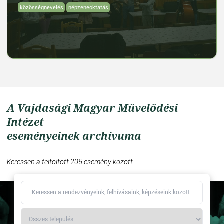
közösségnevelés
népzeneoktatás
A Vajdasági Magyar Művelődési
Intézet
eseményeinek archívuma
Keressen a feltöltött 206 esemény között