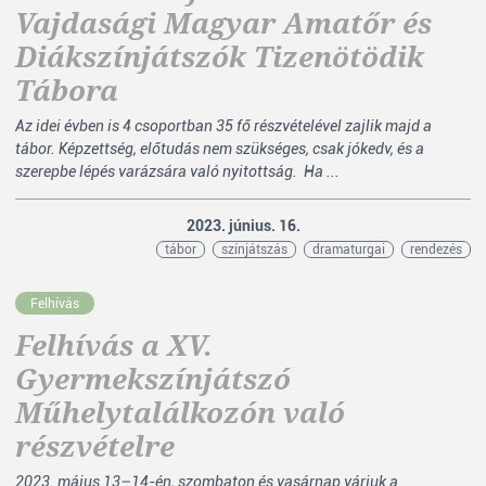
Vajdasági Magyar Amatőr és
Diákszínjátszók Tizenötödik
Tábora
Az idei évben is 4 csoportban 35 fő részvételével zajlik majd a
tábor. Képzettség, előtudás nem szükséges, csak jókedv, és a
szerepbe lépés varázsára való nyitottság. Ha ...
2023. június. 16.
tábor
színjátszás
dramaturgai
rendezés
Felhívás
Felhívás a XV.
Gyermekszínjátszó
Műhelytalálkozón való
részvételre
2023. május 13–14-én, szombaton és vasárnap várjuk a