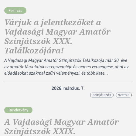
Felhívás
Várjuk a jelentkezőket a
Vajdasági Magyar Amatőr
Színjátszók XXX.
Találkozójára!
A Vajdasági Magyar Amatőr Színjátszók Találkozója már 30. éve
az amatőr társulatok seregszemléje és nemes versengése, ahol az
előadásokat szakmai zsűri véleményezi, és több kate...
2026. március. 7.
színjátszás
szemle
Rendezvény
A Vajdasági Magyar Amatőr
Színjátszók XXIX.