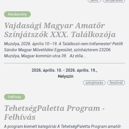
tábor
színjátszás
Rendezvény
Vajdasági Magyar Amatőr
Színjátszók XXX. Találkozója
Muzslya, 2026. április 10–19. A Találkozó nem tréfamester! Petőfi
Sándor Magyar Művelődési Egyesület, színházterem 23206
Muzslya, Magyar kommün utca 39. Az előa...
2026. április. 10. - 2026. április. 19.,
Helyszín
színjátszás
fesztivál
Felhívás
TehetségPaletta Program -
Felhívás
A program kiemelt kategóriái A TehetségPaletta Program amatőr