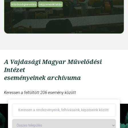
közösségnevelés
népzeneoktatás
A Vajdasági Magyar Művelődési
Intézet
eseményeinek archívuma
Keressen a feltöltött 206 esemény között