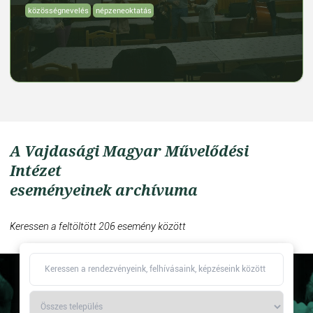
közösségnevelés
népzeneoktatás
A Vajdasági Magyar Művelődési
Intézet
eseményeinek archívuma
Keressen a feltöltött 206 esemény között