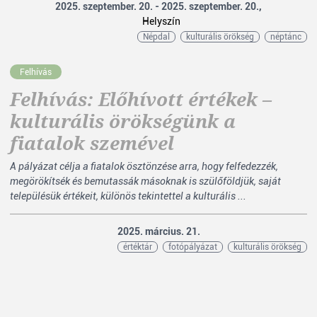
2025. szeptember. 20. - 2025. szeptember. 20.,
Helyszín
Népdal
kulturális örökség
néptánc
Felhívás
Felhívás: Előhívott értékek –
kulturális örökségünk a
fiatalok szemével
A pályázat célja a fiatalok ösztönzése arra, hogy felfedezzék,
megörökítsék és bemutassák másoknak is szülőföldjük, saját
településük értékeit, különös tekintettel a kulturális ...
2025. március. 21.
értéktár
fotópályázat
kulturális örökség