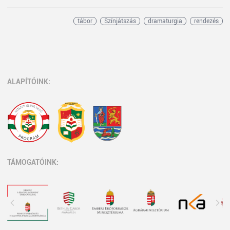
tábor
Színjátszás
dramaturgia
rendezés
ALAPÍTÓINK:
TÁMOGATÓINK: