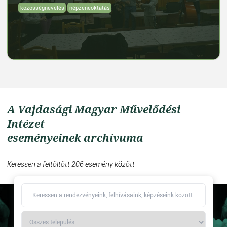
közösségnevelés
népzeneoktatás
A Vajdasági Magyar Művelődési
Intézet
eseményeinek archívuma
Keressen a feltöltött 206 esemény között