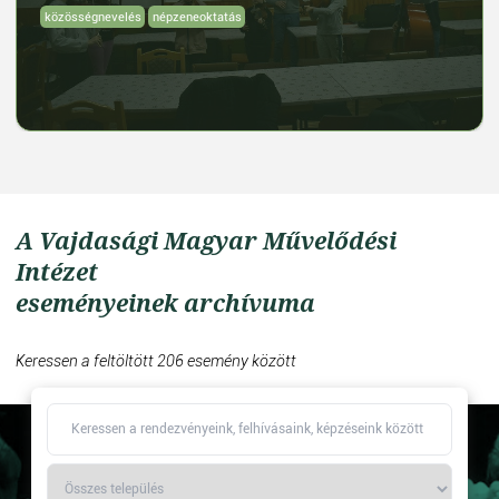
közösségnevelés
népzeneoktatás
A Vajdasági Magyar Művelődési
Intézet
eseményeinek archívuma
Keressen a feltöltött 206 esemény között