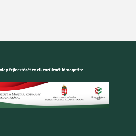
nlap fejlesztését és elkészülését támogatta: