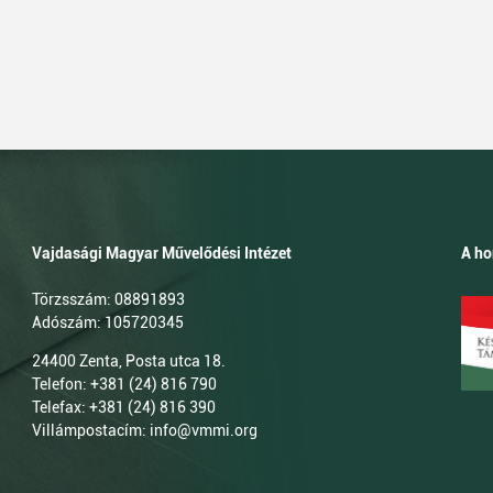
Vajdasági Magyar Művelődési Intézet
A ho
Törzsszám: 08891893
Adószám: 105720345
24400 Zenta, Posta utca 18.
Telefon: +381 (24) 816 790
Telefax: +381 (24) 816 390
Villámpostacím: info@vmmi.org