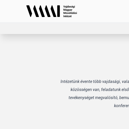
Intézetünk évente több vajdasági, va
közösségen van, feladatunk első
tevékenységet megvalósító, bemuta
konfere