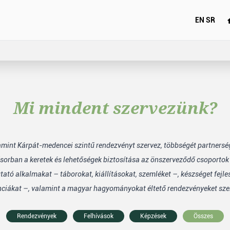
EN
SR
Mi mindent szervezünk?
lamint Kárpát-medencei szintű rendezvényt szervez, többségét partners
sorban a keretek és lehetőségek biztosítása az önszerveződő csoporto
tó alkalmakat – táborokat, kiállításokat, szemléket –, készséget fejle
nciákat –, valamint a magyar hagyományokat éltető rendezvényeket sze
Rendezvények
Felhívások
Képzések
Összes