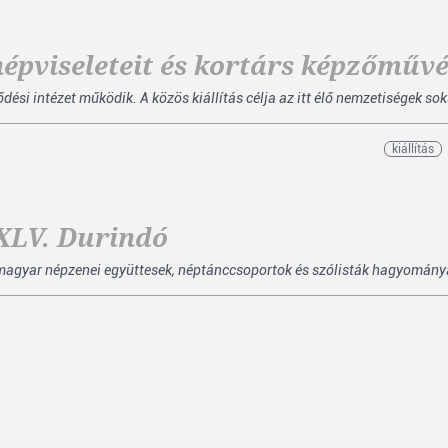
épviseleteit és kortárs képzőművé
i intézet működik. A közös kiállítás célja az itt élő nemzetiségek soks
kiállítás
 XLV. Durindó
 magyar népzenei együttesek, néptánccsoportok és szólisták hagyományáp