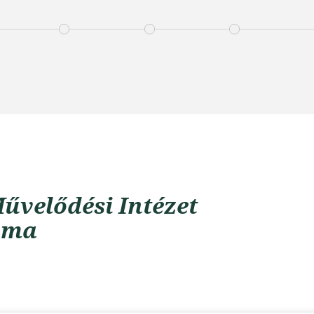
űvelődési Intézet
uma