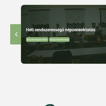
Heti rendszerességű népzeneoktatás
közösségnevelés
népzeneoktatás