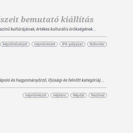
szeit bemutató kiállítás
zínű kultúrájának, értékes kulturális örökségének...
képzőművészet
népművészet
IPA-pályázat
Noborder
oló és hagyományőrző, ifjúsági és felnőtt kategóriáj...
népművészet
néptánc
Népdal
fesztivál